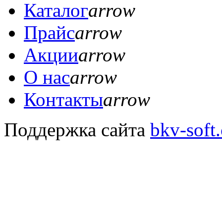
Каталог
arrow
Прайс
arrow
Акции
arrow
О нас
arrow
Контакты
arrow
Поддержка сайта
bkv-soft